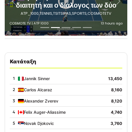
Κατάταξη
1
Jannik Sinner
13,450
2
Carlos Alcaraz
8,160
3
Alexander Zverev
8,120
4
Felix Auger-Aliassime
4,740
5
Novak Djokovic
3,760