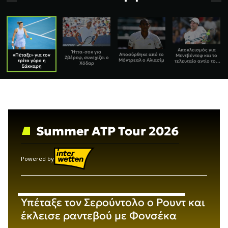
Αποκλεισμός για
Ήττα-σοκ για
Αποσύρθηκε από το
«Πέταξε» για τον
Μεντβέντεφ και το
Ζβέρεφ, συνεχίζει ο
Μόντρεαλ ο Αλιασίμ
τρίτο γύρο η
τελευταίο αντίο του
Χόδαρ
Σάκκαρη
Μονφίς στο
Μόντρεαλ
Summer ATP Tour 2026
Powered by
Υπέταξε τον Σερούντολο ο Ρουντ και
έκλεισε ραντεβού με Φονσέκα