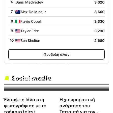
6
Daniil Medvedev
3,620
7
Alex De Minaur
3,560
8
Flavio Cobolli
3,330
9
Taylor Fritz
3,230
10
Ben Shelton
2,680
Προβολή όλων
Το… ασυνήθιστο σερβίς της
Σακελλαρίδη και ο σχολιασμός του
Social media
Μουράτογλου (vid)
Έλαμψε η Ιάλα στη
Η χιουμοριστική
φωτογράφιση με το
ανάρτηση του
τρόπαιο (pics)
Τσιτσιπά για τον…