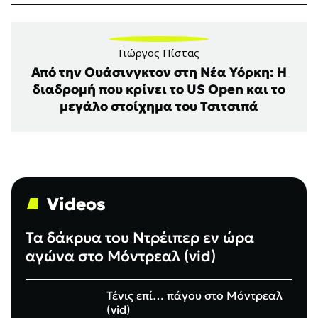
Γιώργος Πίστας
Από την Ουάσινγκτον στη Νέα Υόρκη: Η
διαδρομή που κρίνει το US Open και το
μεγάλο στοίχημα του Τσιτσιπά
Videos
Τα δάκρυα του Ντρέιπερ εν ώρα
αγώνα στο Μόντρεαλ (vid)
Τένις επί… πάγου στο Μόντρεαλ
(vid)