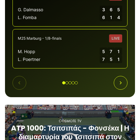
G. Dalmasso
3
6
5
M. 
L. Fomba
6
1
4
Y. 
M25 Marburg - 1/8-finals
LIVE
W35 
M. Hopp
5
7
1
I. 
L. Poertner
7
5
1
A. 